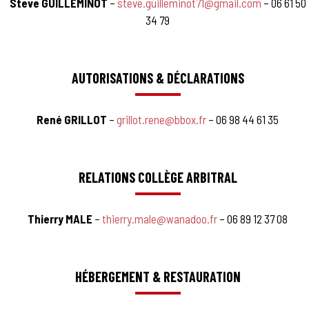
Steve GUILLEMINOT
–
steve.guilleminot71@gmail.com
– 06 61 50
34 79
AUTORISATIONS & DÉCLARATIONS
René GRILLOT
–
grillot.rene@bbox.fr
– 06 98 44 61 35
RELATIONS COLLÈGE ARBITRAL
Thierry MALE
–
thierry.male@wanadoo.fr
– 06 89 12 37 08
HÉBERGEMENT & RESTAURATION