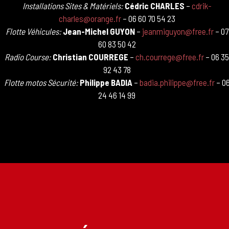
Installations Sites & Matériels:
Cédric CHARLES
–
cdrik-
charles@orange.fr
– 06 60 70 54 23
Flotte Véhicules:
Jean-Michel GUYON
–
jeanmiguyon@free.fr
– 07
60 83 50 42
Radio Course:
Christian COURREGE
–
ch.courrege@free.fr
– 06 3
92 43 78
Flotte motos Sécurité:
Philippe BADIA
–
badia.philippe@free.fr
– 0
24 46 14 99