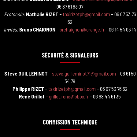
06 87 61 63 07
Protocole:
Nathalie RIZET
–
taxirizetph@gmail.com
– 06 07 53 76
62
Invités:
Bruno CHAIGNON
–
brchaignon@orange.fr
– 06 14 54 03 14
SÉCURITÉ & SIGNALEURS
Steve GUILLEMINOT
–
steve.guilleminot71@gmail.com
– 06 61 50
34 79
Philippe RIZET
–
taxirizetph@gmail.com
– 06 07 53 76 62
René Grillot
–
grillot.rene@bbox.fr
– 06 98 44 61 35
COMMISSION TECHNIQUE