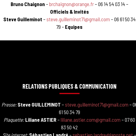
Bruno Chaignon
–
brchaignon@orange.fr
– 06 14 54 03 14 –
Officiels & Invités
Steve Guilleminot
–
steve.guilleminot71@gmail.com
– 06 61 50 34
79 –
Equipes
RELATIONS PUBLIQUES & COMMUNICATION
Presse:
Steve GUILLEMINOT
–
steve.guilleminot71@gmail.com
– 0
61 50 34 79
Plaquette:
Liliane ASTIER
–
liliane.astier.com@gmail.com
– 07 60
83 50 42
Site internet:
Sébastien Landré
–
sebastien.landre@laposte.net