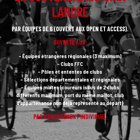
LANDRÉ
PAR ÉQUIPES DE 6 (OUVERT AUX OPEN ET ACCESS).
OUVERTE AUX:
– Équipes étrangères régionales (3 maximum)
– Clubs FFC
– Pôles et ententes de clubs
– Sélections départementales et régionales
– Équipes mixtes (coureurs issus de 2 clubs
différents maximum, port du même maillot, club
d’appartenance non déjà représenté au départ)
PAS D’ENGAGEMENT INDIVIDUEL